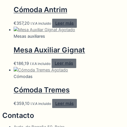
Cómoda Antrim
€
357,20
Leer más
I.V.A incluido
Agotado
Mesas auxiliares
Mesa Auxiliar Gignat
€
186,19
Leer más
I.V.A incluido
Agotado
Cómodas
Cómoda Tremes
€
359,10
Leer más
I.V.A incluido
Contacto