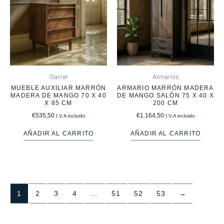
Garrel
Armarios
MUEBLE AUXILIAR MARRÓN
ARMARIO MARRÓN MADERA
MADERA DE MANGO 70 X 40
DE MANGO SALÓN 75 X 40 X
X 85 CM
200 CM
€
535,50
€
1.164,50
I.V.A incluido
I.V.A incluido
AÑADIR AL CARRITO
AÑADIR AL CARRITO
1
2
3
4
…
51
52
53
→