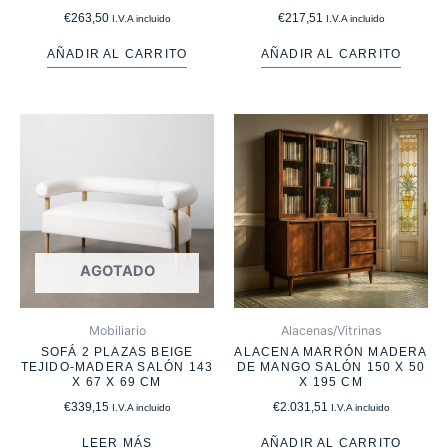
€
263,50
€
217,51
I.V.A incluido
I.V.A incluido
AÑADIR AL CARRITO
AÑADIR AL CARRITO
AGOTADO
Mobiliario
Alacenas/Vitrinas
SOFÁ 2 PLAZAS BEIGE
ALACENA MARRÓN MADERA
TEJIDO-MADERA SALÓN 143
DE MANGO SALÓN 150 X 50
X 67 X 69 CM
X 195 CM
€
339,15
€
2.031,51
I.V.A incluido
I.V.A incluido
LEER MÁS
AÑADIR AL CARRITO