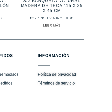
RAL
S/2 BANQUETA NATURAL
ALÓN
MADERA DE TECA 115 X 35
X 45 CM
€
277,95
O
I.V.A INCLUIDO
LEER MÁS
PIDOS
INFORMACIÓN
reembolsos
Política de privacidad
pedidos
Términos de servicio