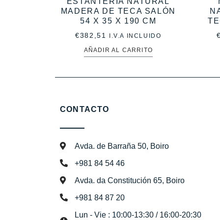
ESTANTERÍA NATURAL
MADERA DE TECA SALÓN
N
54 X 35 X 190 CM
TE
€
382,51
I.V.A INCLUIDO
AÑADIR AL CARRITO
CONTACTO
Avda. de Barraña 50, Boiro
+981 84 54 46
Avda. da Constitución 65, Boiro
+981 84 87 20
Lun - Vie : 10:00-13:30 / 16:00-20:30