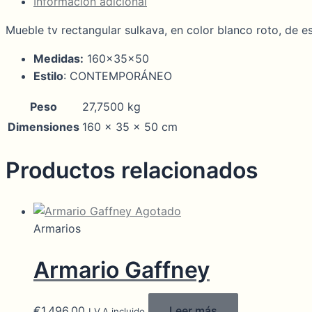
Información adicional
Mueble tv rectangular sulkava, en color blanco roto, d
Medidas:
160x35x50
Estilo
: CONTEMPORÁNEO
Peso
27,7500 kg
Dimensiones
160 × 35 × 50 cm
Productos relacionados
Agotado
Armarios
Armario Gaffney
€
1.496,00
Leer más
I.V.A incluido