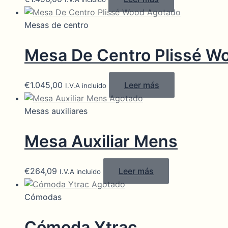
Agotado
Mesas de centro
Mesa De Centro Plissé W
€
1.045,00
Leer más
I.V.A incluido
Agotado
Mesas auxiliares
Mesa Auxiliar Mens
€
264,09
Leer más
I.V.A incluido
Agotado
Cómodas
Cómoda Ytrac