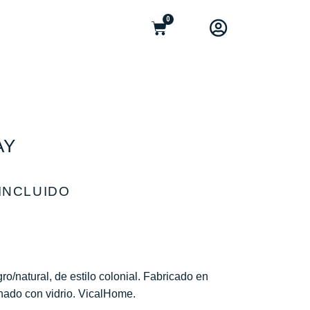
0
AY
A INCLUIDO
gro/natural, de estilo colonial. Fabricado en
ado con vidrio. VicalHome.