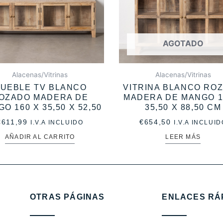
AGOTADO
Alacenas/Vitrinas
Alacenas/Vitrinas
UEBLE TV BLANCO
VITRINA BLANCO RO
OZADO MADERA DE
MADERA DE MANGO 1
O 160 X 35,50 X 52,50
35,50 X 88,50 CM
€
611,99
€
654,50
I.V.A INCLUIDO
I.V.A INCLUID
AÑADIR AL CARRITO
LEER MÁS
OTRAS PÁGINAS
ENLACES RÁ